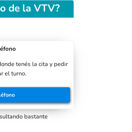
o de la VTV?
léfono
onde tenés la cita y pedir
r el turno.
léfono
esultando bastante