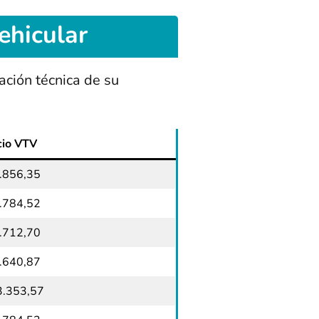
ehicular
cación técnica de su
cio VTV
.856,35
.784,52
.712,70
.640,87
3.353,57