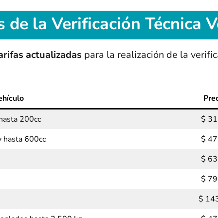
s
de la Verificación Técnica V
arifas actualizadas
para la realización de la verifi
ehículo
Pre
hasta 200cc
$ 31
y hasta 600cc
$ 47
$ 63
$ 79
$ 14