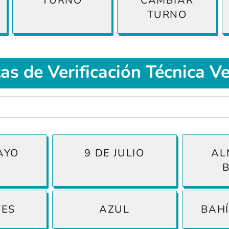
TURNO
CAMBIAR
TURNO
tas
de Verificación Técnica V
AYO
9 DE JULIO
AL
FES
AZUL
BAH