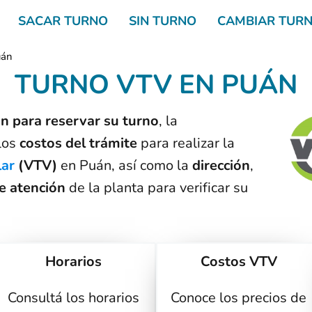
SACAR TURNO
SIN TURNO
CAMBIAR TUR
uán
TURNO VTV EN PUÁN
n para reservar su turno
, la
 los
costos del trámite
para realizar la
lar
(VTV)
en Puán, así como la
dirección
,
e atención
de la planta para verificar su
Horarios
Costos VTV
Consultá los horarios
Conoce los precios de