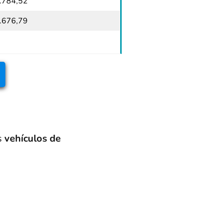
.784,52
.676,79
os
vehículos de