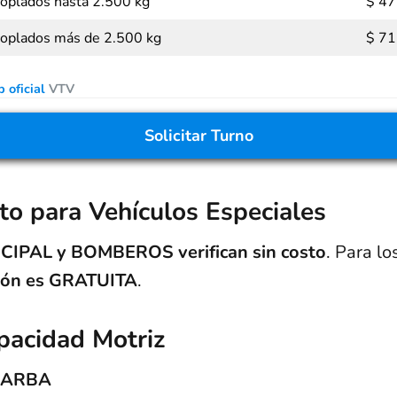
oplados hasta 2.500 kg
$ 47
oplados más de 2.500 kg
$ 71
 oficial
VTV
Solicitar Turno
sto para Vehículos Especiales
ICIPAL y BOMBEROS verifican sin costo
. Para l
ación es GRATUITA
.
pacidad Motriz
e ARBA